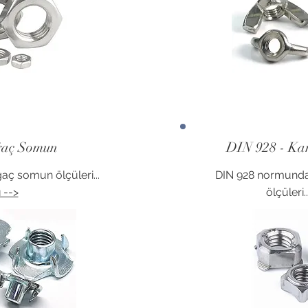
ğaç Somun
DIN 928 - Ka
ç somun ölçüleri...
DIN 928 normunda
 -->
ölçüleri.