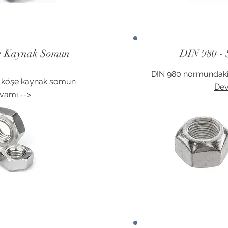
şe Kaynak Somun
DIN 980 - 
DIN 980 normundaki s
ı köşe kaynak somun
Dev
vamı -->