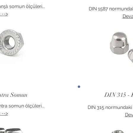
şlı somun ölçüleri...
DIN 1587 normundaki
 -->
Deva
ntra Somun
DIN 315 - 
ra somun ölçüleri...
DIN 315 normundaki k
 -->
Dev