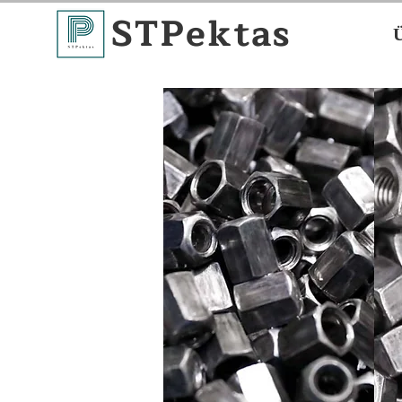
STPektas
Ü