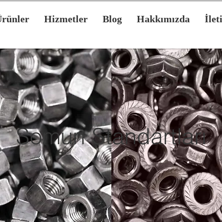
rünler
Hizmetler
Blog
Hakkımızda
İlet
Somun Standartları