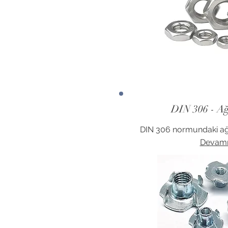
DIN 306 - A
DIN 306 normundaki ağa
Devamı