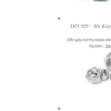
DIN 929 - Altı Kö
DIN 929 normundaki alt
ölçüleri...
De