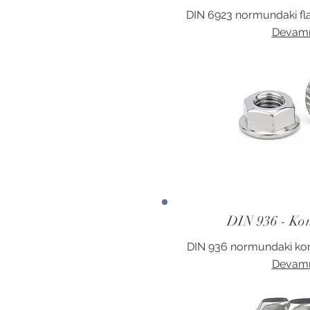
DIN 6923 normundaki flan
Devamı
DIN 936 - Ko
DIN 936 normundaki kont
Devamı