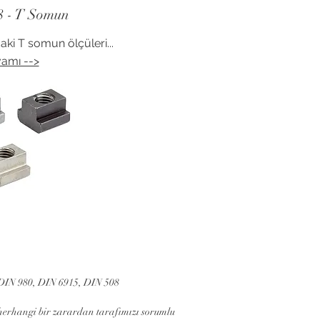
 - T Somun
i T somun ölçüleri...
amı -->
 DIN 980, DIN 6915, DIN 508
 herhangi bir zarardan tarafımızı sorumlu