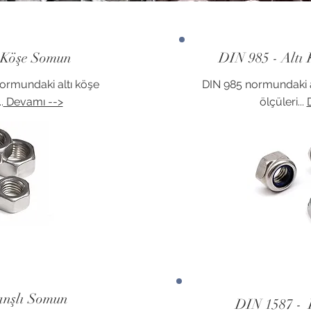
ı Köşe Somun
DIN 985 - Altı 
ormundaki altı köşe
DIN 985 normundaki a
.
Devamı -->
ölçüleri...
anşlı Somun
DIN 1587 -