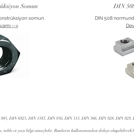
rüksiyon Somun
DIN 508
onstrüksiyon somun
DIN 508 normundak
vamı -->
Dev
Mühendislik, Cıvatalar, CFD, DEM,
Analiz
 985, DIN 6923, DIN 1587, DIN 936, DIN 315, DIN 306, DIN 928, DIN 929,
, tablo ve yazı bilgi amaçlıdır. Bunların kullanımından dolayı oluşabilecek