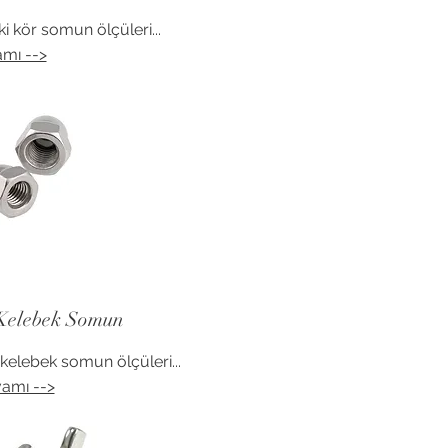
 kör somun ölçüleri...
mı -->
Kelebek Somun
elebek somun ölçüleri...
amı -->