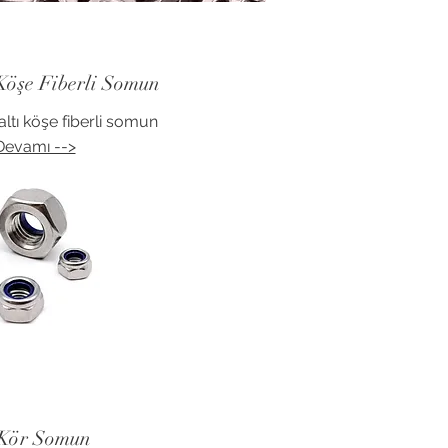
Köşe Fiberli Somun
ltı köşe fiberli somun
Devamı -->
 Kör Somun