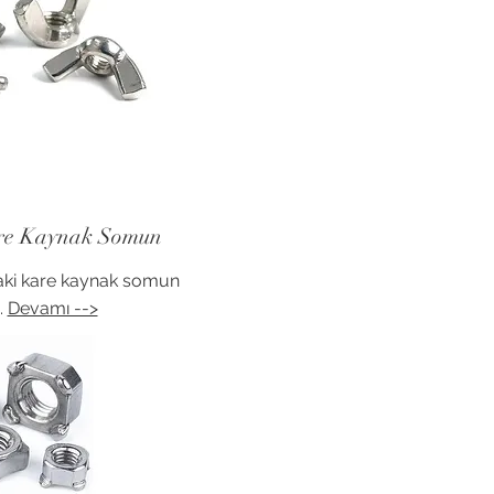
re Kaynak Somun
ki kare kaynak somun
..
Devamı -->