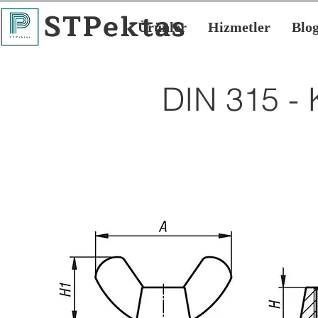
STPektas
Ürünler
Hizmetler
Blo
DIN 315 -