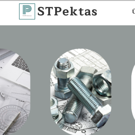
STPektas
Ü