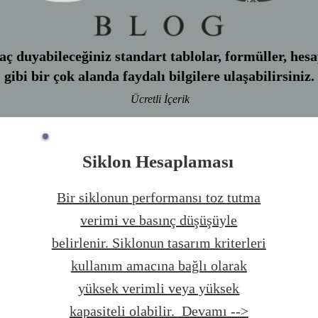
ç duyabileceğiniz standart tablolar, formüller, hesa
gibi bir çok alanda faydalı bilgilere ulaşabilirsiniz.
Ücretli İçerik
Siklon Hesaplaması
Bir siklonun performansı toz tutma
verimi ve basınç düşüşüyle
belirlenir. Siklonun tasarım kriterleri
kullanım amacına bağlı olarak
yüksek verimli veya yüksek
kapasiteli olabilir.
Devamı -->