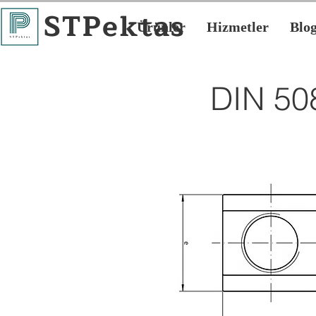
STPektas
Ürünler
Hizmetler
Blo
DIN 50