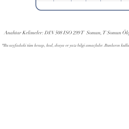
Anahtar Kelimeler: DIN 508 ISO 299 T Somun, T Somun Ölç
*Bu sayfadaki tüm hesap, kod, dosya ve yazı bilgi amaçlıdır. Bunların kul
info@stpektas.com
© Copyri