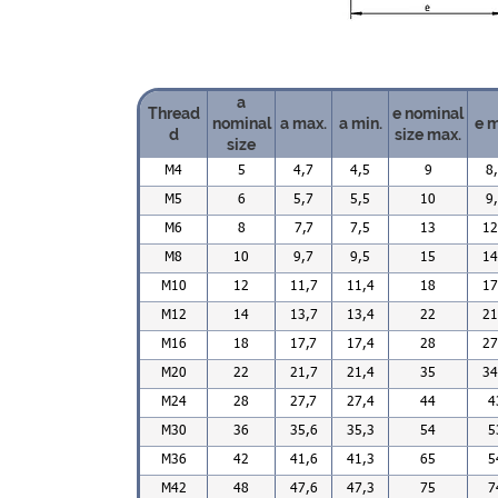
a
Thread
e nominal
nominal
a max.
a min.
e m
d
size max.
size
M4
5
4,7
4,5
9
8
M5
6
5,7
5,5
10
9
M6
8
7,7
7,5
13
12
M8
10
9,7
9,5
15
14
M10
12
11,7
11,4
18
17
M12
14
13,7
13,4
22
21
M16
18
17,7
17,4
28
27
M20
22
21,7
21,4
35
34
M24
28
27,7
27,4
44
4
M30
36
35,6
35,3
54
5
M36
42
41,6
41,3
65
5
M42
48
47,6
47,3
75
7