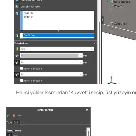
Harici yükler kısmından "Kuvvet" i seçip, üst yüzeyin 