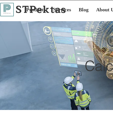
STPektas
Products
Services
Blog
About 
Calc