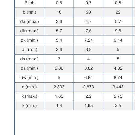
Pitch
0,5
0,7
0,8
b (ref.)
18
20
22
da (max.)
3,6
4,7
5,7
dk (max.)
5,7
7,6
9,5
dk (min.)
5,4
7,24
9,14
dL (ref.)
2,6
3,8
5
ds (max.)
3
4
5
ds (min.)
2,86
3,82
4,82
dw (min.)
5
6,84
8,74
e (min.)
2,303
2,873
3,443
k (max.)
1,65
2,2
2,75
k (min.)
1,4
1,95
2,5