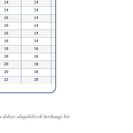
14
14
14
26,9
11
14
14
14
33,7
11
16
14
16
42,4
14
16
14
16
48,3
14
16
14
16
60,3
14
16
14
16
76,1
14
18
16
18
88,9
18
18
16
18
114,3
18
20
18
20
139,7
18
20
18
20
168,3
18
22
20
22
219,1
18
 dolayı oluşabilecek herhangi bir