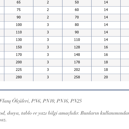
65
2
50
14
75
2
60
14
90
2
70
14
100
3
80
14
110
3
90
14
130
3
110
14
150
3
128
16
170
3
148
16
200
3
178
18
225
3
202
18
280
3
258
20
, Flanş Ölçüleri, PN6, PN10, PN16, PN25
d, dosya, tablo ve yazı bilgi amaçlıdır. Bunların kullanımından
maz.