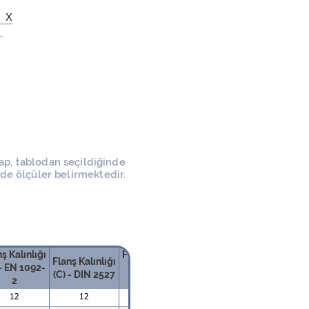
X
çap, tablodan seçildiğinde
nde ölçüler belirmektedir.
ş Kalınlığı
Flanş Kalınlığı
Flanş Kalınlığı
 - EN 1092-
(C) - ISO
Boru Çapı (B)
Delik Çapı
(C) - DIN 2527
2
7005-1
12
12
12
21,3
11