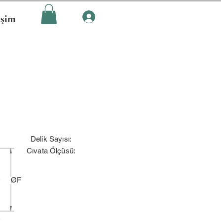
işim
Delik Sayısı:
Cıvata Ölçüsü:
ØF