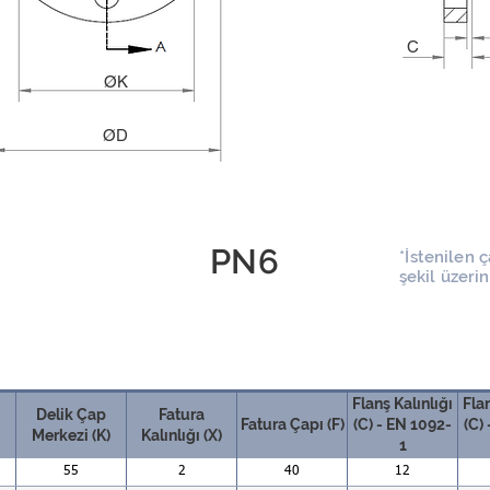
C
ØK
ØD
PN6
*İstenilen 
şekil üzeri
Flanş Kalınlığı
Flan
Delik Çap
Fatura
Fatura Çapı (F)
(C) - EN 1092-
(C)
Merkezi (K)
Kalınlığı (X)
1
55
2
40
12