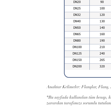
DN20
90
DN25
100
DN32
120
DN40
130
DN50
140
DN65
160
DN80
190
DN100
210
DN125
240
DN150
265
DN200
320
Anahtar Kelimeler: Flanşlar, Flanş
*Bu sayfada kullanılan tüm hesap, ko
zarardan tarafımızı sorumlu tutula