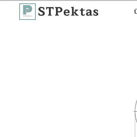
STPektas
Ü