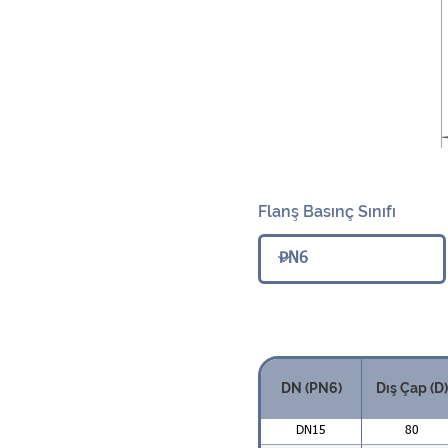
Flanş Basınç Sınıfı
DN (PN6)
Dış Çap (D)
DN15
80